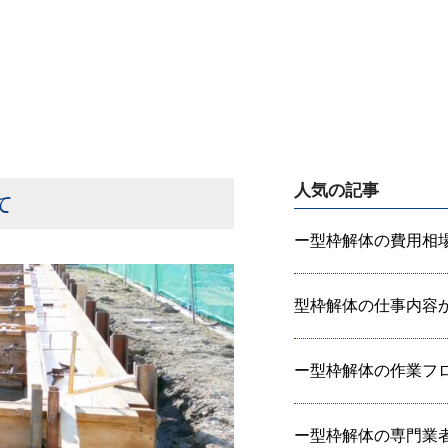
人気の記事
いて
ー型枠解体の費用相場を
型枠解体の仕事内容から
ー型枠解体の作業フ
ー型枠解体の専門業者に