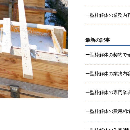
ー型枠解体の業務内容と
最新の記事
ー型枠解体の契約で確認
ー型枠解体の業務内容と
ー型枠解体の専門業者に
ー型枠解体の費用相場を