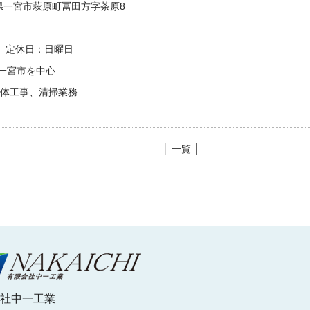
愛知県一宮市萩原町冨田方字茶原8
00 定休日：日曜日
一宮市を中心
解体工事、清掃業務
│ 一覧 │
社中一工業