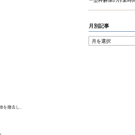
ー型枠解体の作業時間は
、
月別記事
物を撤去し、