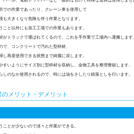
、バール、電動ドライバーなど一般的なもので特殊な道具は使用しませ
所での作業であったり、クレーン車を使用して
模も大きくなり危険も伴う作業となります。
うこと以外にも加工工場での作業もあります。
材がトラックで運ばれてくるので、これを手作業で工場内へ運搬します
ので、コンクリートで汚れた型枠材、
掃し再度使用できる状態まで綺麗に戻します。
やすいようにサイズ別に型枠材を収納し、金物工具を整理整頓します。
らしのなか使用されるので、時には油をさしたり錆落としを行います。
業のメリット・デメリット
うことが少ないので淡々と作業ができる。