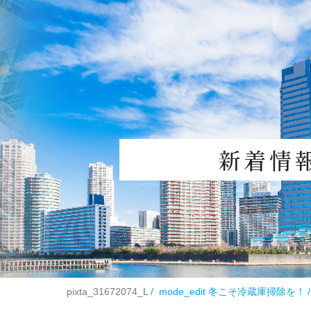
新着情
pixta_31672074_L
mode_edit
冬こそ冷蔵庫掃除を！