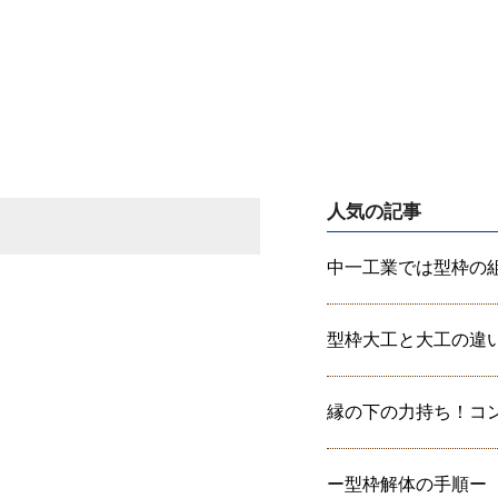
人気の記事
中一工業では型枠の組み
型枠大工と大工の違いっ
縁の下の力持ち！コンク
ー型枠解体の手順ー