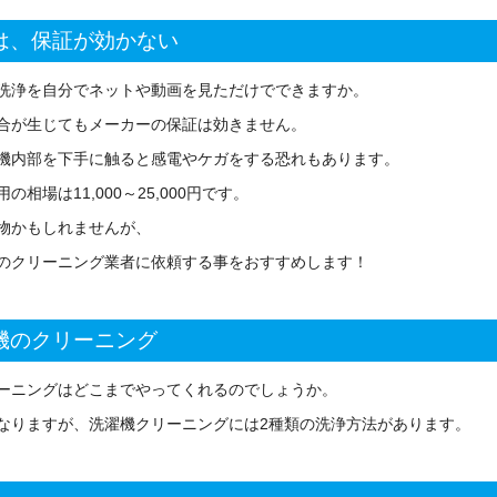
は、保証が効かない
洗浄を自分でネットや動画を見ただけでできますか。
合が生じてもメーカーの保証は効きません。
機内部を下手に触ると感電やケガをする恐れもあります。
用の相場は
11
,
000
～
25
,
000
円です。
物かもしれませんが、
のクリーニング業者に依頼する事をおすすめします！
機のクリーニング
ーニングはどこまでやってくれるのでしょうか。
なりますが、洗濯機クリーニングには
2
種類の洗浄方法があります。