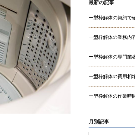
最新の記事
ー型枠解体の契約で確認
ー型枠解体の業務内容と
ー型枠解体の専門業者に
ー型枠解体の費用相場を
ー型枠解体の作業時間は
月別記事