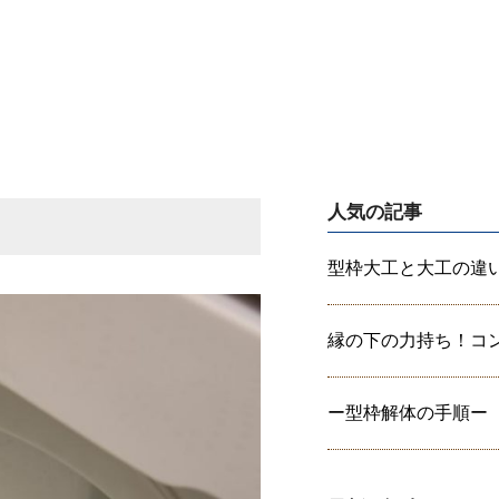
人気の記事
型枠大工と大工の違いっ
縁の下の力持ち！コンク
ー型枠解体の手順ー